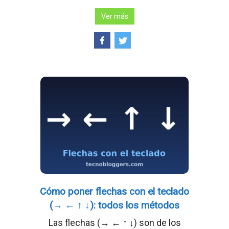
Ver más
Cómo poner flechas con el teclado
(→ ← ↑ ↓): todos los métodos
Las flechas (→ ← ↑ ↓) son de los