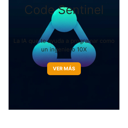
Code Sentinel
La IA que te ayuda a programar como
un ingeniero 10X
VER MÁS