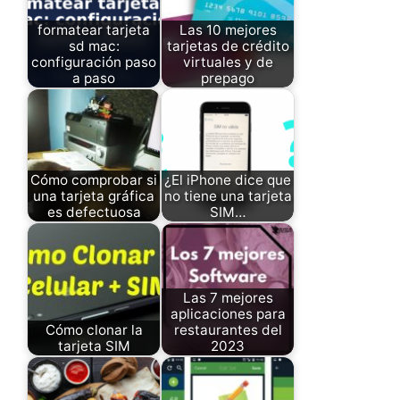
formatear tarjeta
Las 10 mejores
sd mac:
tarjetas de crédito
configuración paso
virtuales y de
a paso
prepago
Cómo comprobar si
¿El iPhone dice que
una tarjeta gráfica
no tiene una tarjeta
es defectuosa
SIM…
Las 7 mejores
aplicaciones para
Cómo clonar la
restaurantes del
tarjeta SIM
2023