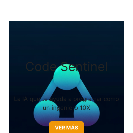
Code Sentinel
La IA que te ayuda a programar como
un ingeniero 10X
VER MÁS