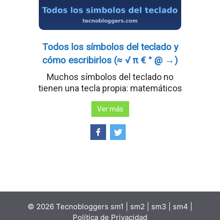
Todos los símbolos del teclado y
cómo escribirlos (≈ √ π € ° @ →)
Muchos símbolos del teclado no
tienen una tecla propia: matemáticos
Ver más
© 2026 Tecnobloggers
sm1
|
sm2
|
sm3
|
sm4
|
Política de Privacidad