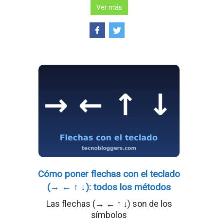
Ver más
Cómo poner flechas con el teclado
(→ ← ↑ ↓): todos los métodos
Las flechas (→ ← ↑ ↓) son de los
símbolos