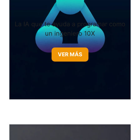
La IA que te ayuda a programar como
un ingeniero 10X
VER MÁS