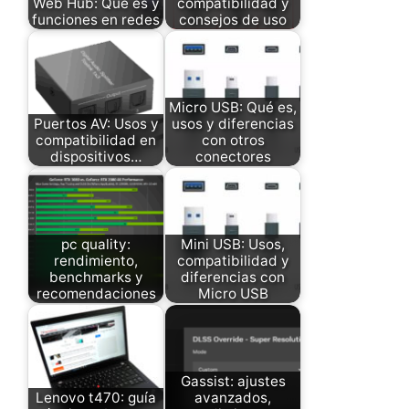
Web Hub: Qué es y
compatibilidad y
funciones en redes
consejos de uso
Micro USB: Qué es,
Puertos AV: Usos y
usos y diferencias
compatibilidad en
con otros
dispositivos…
conectores
pc quality:
Mini USB: Usos,
rendimiento,
compatibilidad y
benchmarks y
diferencias con
recomendaciones
Micro USB
Gassist: ajustes
Lenovo t470: guía
avanzados,