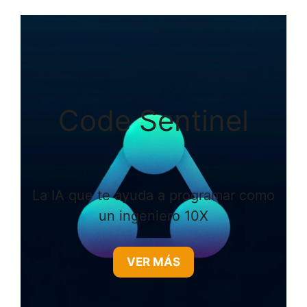
Code Sentinel
La IA que te ayuda a programar como
un ingeniero 10X
VER MÁS