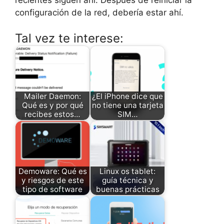
configuración de la red, debería estar ahí.
Tal vez te interese:
Mailer Daemon:
¿El iPhone dice que
Qué es y por qué
no tiene una tarjeta
recibes estos…
SIM…
Demoware: Qué es
Linux os tablet:
y riesgos de este
guía técnica y
tipo de software
buenas prácticas