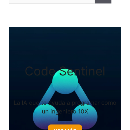
Code Sentinel
La IA que te ayuda a programar como
un ingeniero 10X