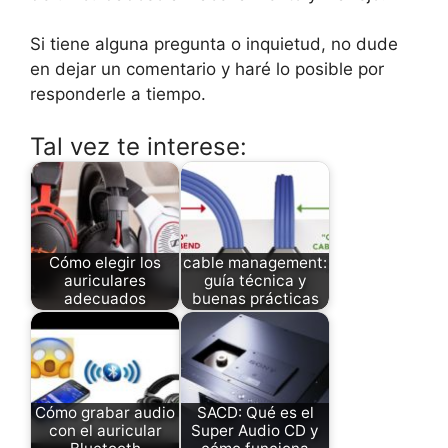
Si tiene alguna pregunta o inquietud, no dude
en dejar un comentario y haré lo posible por
responderle a tiempo.
Tal vez te interese:
Cómo elegir los
cable management:
auriculares
guía técnica y
adecuados
buenas prácticas
Cómo grabar audio
SACD: Qué es el
con el auricular
Super Audio CD y