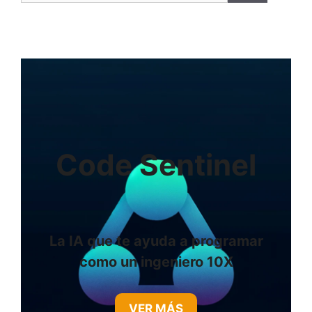
Code Sentinel
La IA que te ayuda a programar
como un ingeniero 10X
VER MÁS