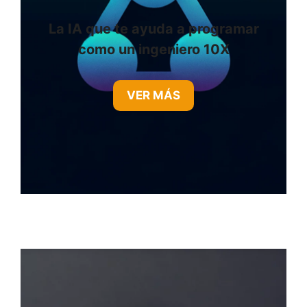
La IA que te ayuda a programar
como un ingeniero 10X
VER MÁS