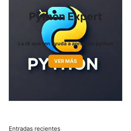
Python Expert
La IA que ten ayuda a aprender python
VER MÁS
Entradas recientes