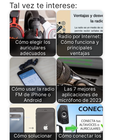
Tal vez te interese:
Radio por Internet:
Cómo elegir los
Cómo funciona y
auriculares
principales
adecuados
ventajas
Cómo usar la radio
Las 7 mejores
FM de iPhone o
aplicaciones de
Android
micrófono de 2023
Cómo solucionar
Cómo conectar los