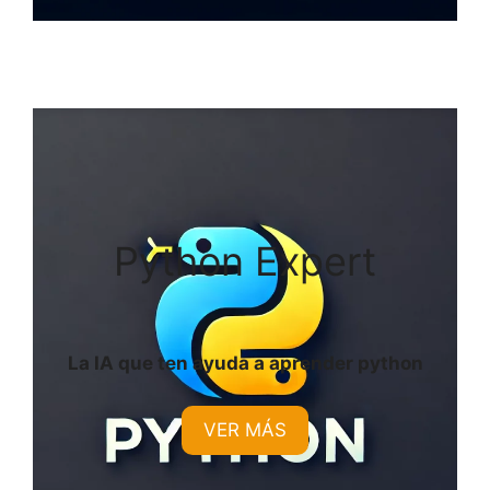
Python Expert
La IA que ten ayuda a aprender python
VER MÁS