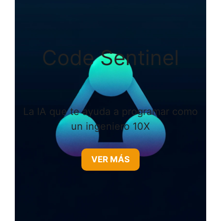
Code Sentinel
La IA que te ayuda a programar como
un ingeniero 10X
VER MÁS