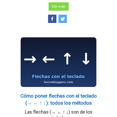
Ver más
Cómo poner flechas con el teclado
(→ ← ↑ ↓): todos los métodos
Las flechas (→ ← ↑ ↓) son de los