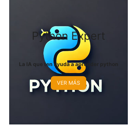
Python Expert
La IA que ten ayuda a aprender python
VER MÁS