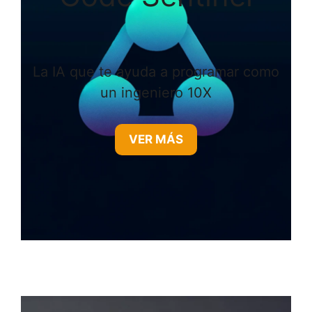
La IA que te ayuda a programar como
un ingeniero 10X
VER MÁS