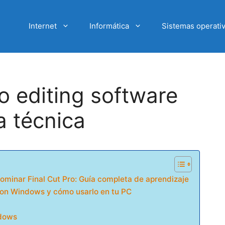
Internet
Informática
Sistemas operati
eo editing software
a técnica
ominar Final Cut Pro: Guía completa de aprendizaje
 con Windows y cómo usarlo en tu PC
ndows