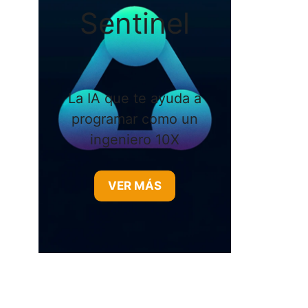
Sentinel
La IA que te ayuda a
programar como un
ingeniero 10X
VER MÁS