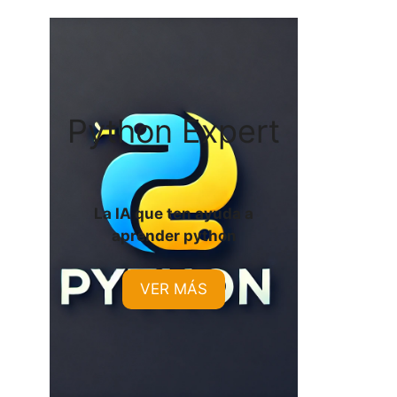
Python Expert
La IA que ten ayuda a
aprender python
VER MÁS