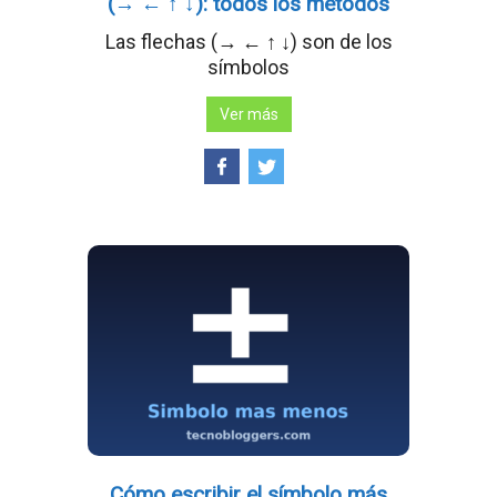
(→ ← ↑ ↓): todos los métodos
Las flechas (→ ← ↑ ↓) son de los
símbolos
Ver más
Cómo escribir el símbolo más