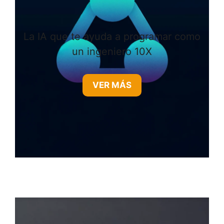
La IA que te ayuda a programar como
un ingeniero 10X
VER MÁS