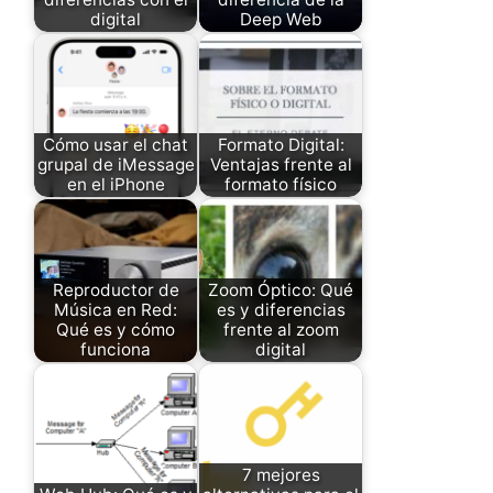
digital
Deep Web
Cómo usar el chat
Formato Digital:
grupal de iMessage
Ventajas frente al
en el iPhone
formato físico
Reproductor de
Zoom Óptico: Qué
Música en Red:
es y diferencias
Qué es y cómo
frente al zoom
funciona
digital
7 mejores