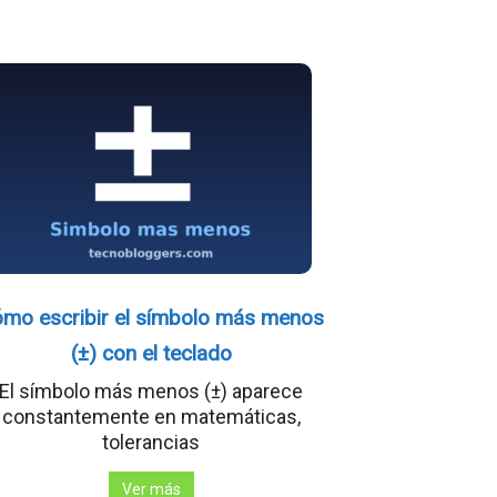
mo escribir el símbolo más menos
(±) con el teclado
El símbolo más menos (±) aparece
constantemente en matemáticas,
tolerancias
Ver más