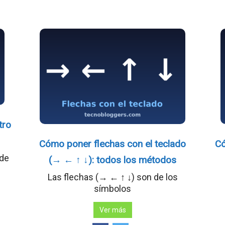
tro
Cómo poner flechas con el teclado
Có
 de
(→ ← ↑ ↓): todos los métodos
Las flechas (→ ← ↑ ↓) son de los
símbolos
Ver más