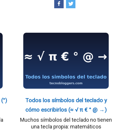
(°)
Todos los símbolos del teclado y
cómo escribirlos (≈ √ π € ° @ →)
la
Muchos símbolos del teclado no tienen
una tecla propia: matemáticos