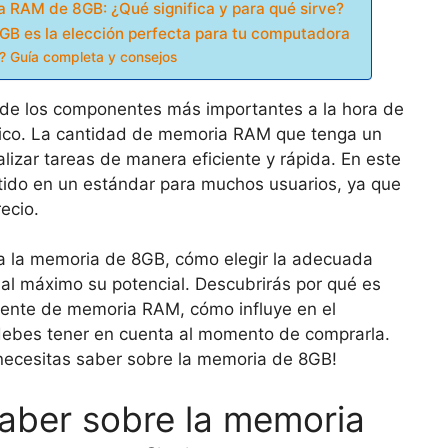
 RAM de 8GB: ¿Qué significa y para qué sirve?
B es la elección perfecta para tu computadora
? Guía completa y consejos
 de los componentes más importantes a la hora de
ónico. La cantidad de memoria RAM que tenga un
izar tareas de manera eficiente y rápida. En este
tido en un estándar para muchos usuarios, ya que
ecio.
ica la memoria de 8GB, cómo elegir la adecuada
al máximo su potencial. Descubrirás por qué es
iente de memoria RAM, cómo influye en el
 debes tener en cuenta al momento de comprarla.
 necesitas saber sobre la memoria de 8GB!
aber sobre la memoria