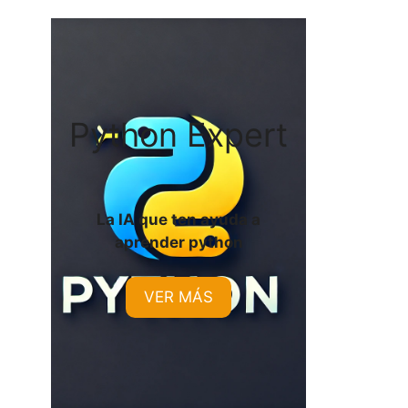
Python Expert
La IA que ten ayuda a
aprender python
VER MÁS