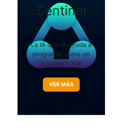
Sentinel
La IA que te ayuda a
programar como un
ingeniero 10X
VER MÁS