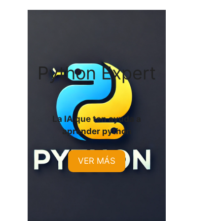
Python Expert
La IA que ten ayuda a
aprender python
VER MÁS