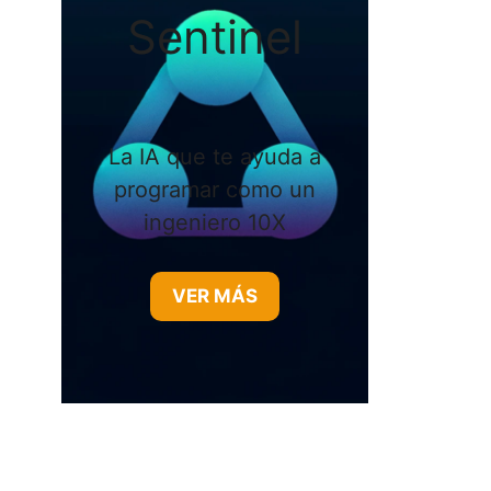
Sentinel
La IA que te ayuda a
programar como un
ingeniero 10X
VER MÁS