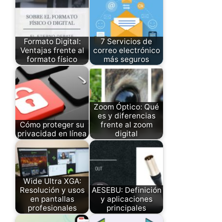
Formato Digital:
7 Servicios de
Ventajas frente al
correo electrónico
formato físico
más seguros
Zoom Óptico: Qué
es y diferencias
Cómo proteger su
frente al zoom
privacidad en línea
digital
Wide Ultra XGA:
Resolución y usos
AESEBU: Definición
en pantallas
y aplicaciones
profesionales
principales