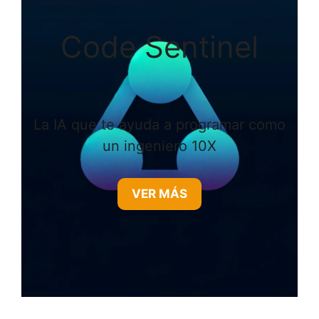
Code Sentinel
La IA que te ayuda a programar como
un ingeniero 10X
VER MÁS