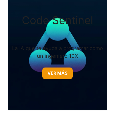
Code Sentinel
La IA que te ayuda a programar como
un ingeniero 10X
VER MÁS