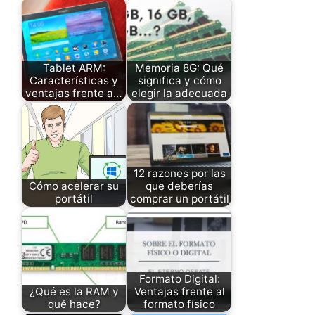
Tablet ARM:
Memoria 8G: Qué
Características y
significa y cómo
ventajas frente a…
elegir la adecuada
12 razones por las
Cómo acelerar su
que deberías
portátil
comprar un portátil
Formato Digital:
¿Qué es la RAM y
Ventajas frente al
qué hace?
formato físico