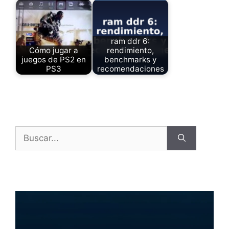
ram ddr 6:
Cómo jugar a
rendimiento,
juegos de PS2 en
benchmarks y
PS3
recomendaciones
Buscar: