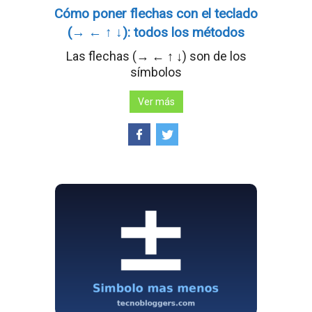
Cómo poner flechas con el teclado
(→ ← ↑ ↓): todos los métodos
Las flechas (→ ← ↑ ↓) son de los
símbolos
Ver más