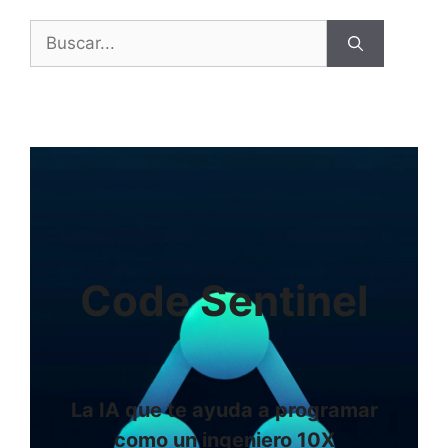
Buscar:
Code Sentinel
La IA que te ayuda a programar
como un ingeniero 10X