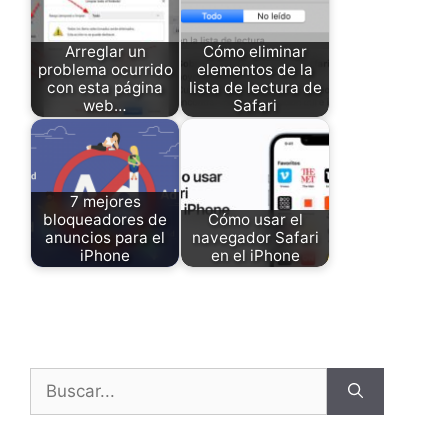
Arreglar un
Cómo eliminar
problema ocurrido
elementos de la
con esta página
lista de lectura de
web…
Safari
7 mejores
bloqueadores de
Cómo usar el
anuncios para el
navegador Safari
iPhone
en el iPhone
Buscar: