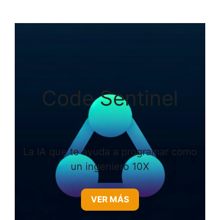
Code Sentinel
La IA que te ayuda a programar como
un ingeniero 10X
VER MÁS