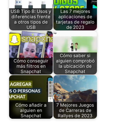
USB Tipo B: Usos y
Las 7 mejores
diferencias frente
aplicaciones de
a otros tipos de
tarjetas de regalo
USB
de 2023
Cómo saber si
Cómo conseguir
alguien comprobó
más filtros en
la ubicación de
Snapchat
Snapchat
Cómo añadir a
7 Mejores Juegos
alguien en
de Carreras de
Snapchat
Rallyes de 2023