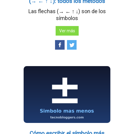
(→ ← ↑ ↓): todos los métodos
Las flechas (→ ← ↑ ↓) son de los
símbolos
Ver más
Cómo escribir el símbolo más