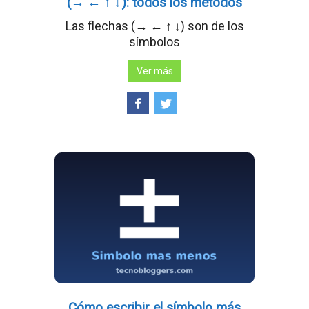
(→ ← ↑ ↓): todos los métodos
Las flechas (→ ← ↑ ↓) son de los
símbolos
Ver más
Cómo escribir el símbolo más