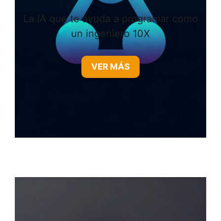
La IA que te ayuda a programar como
un ingeniero 10X
VER MÁS