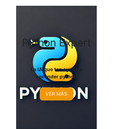
Python Expert
La IA que ten ayuda a
aprender python
VER MÁS