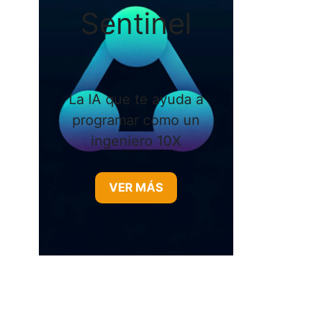
Sentinel
La IA que te ayuda a
programar como un
ingeniero 10X
VER MÁS