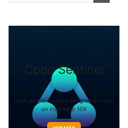
Code Sentinel
La IA que te ayuda a programar como
un ingeniero 10X