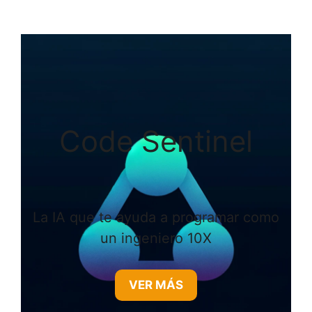
Code Sentinel
La IA que te ayuda a programar como
un ingeniero 10X
VER MÁS