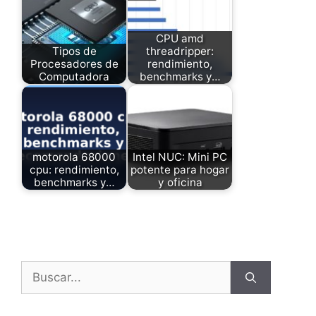
CPU amd
Tipos de
threadripper:
Procesadores de
rendimiento,
Computadora
benchmarks y…
motorola 68000
Intel NUC: Mini PC
cpu: rendimiento,
potente para hogar
benchmarks y…
y oficina
Buscar: