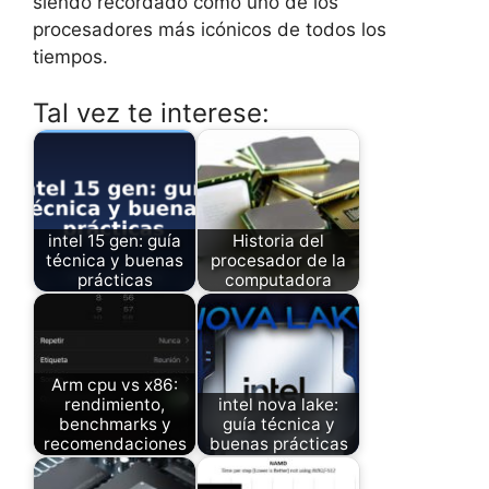
siendo recordado como uno de los
procesadores más icónicos de todos los
tiempos.
Tal vez te interese:
intel 15 gen: guía
Historia del
técnica y buenas
procesador de la
prácticas
computadora
Arm cpu vs x86:
rendimiento,
intel nova lake:
benchmarks y
guía técnica y
recomendaciones
buenas prácticas