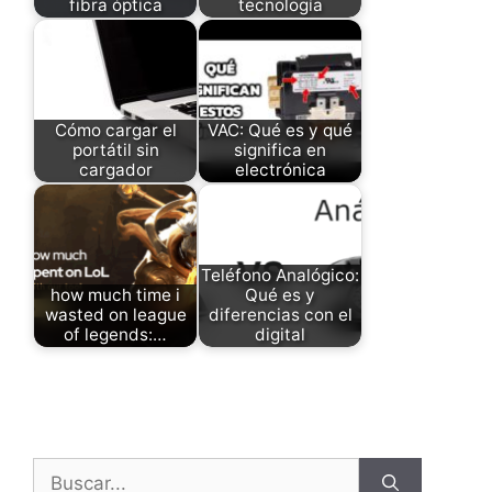
fibra óptica
tecnología
Cómo cargar el
VAC: Qué es y qué
portátil sin
significa en
cargador
electrónica
Teléfono Analógico:
how much time i
Qué es y
wasted on league
diferencias con el
of legends:…
digital
Buscar: