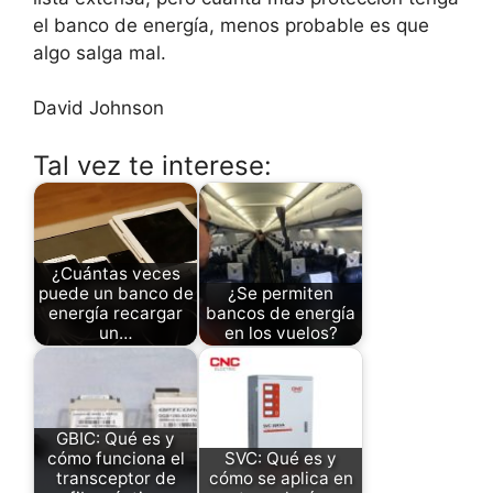
el banco de energía, menos probable es que
algo salga mal.
David Johnson
Tal vez te interese:
¿Cuántas veces
puede un banco de
¿Se permiten
energía recargar
bancos de energía
un…
en los vuelos?
GBIC: Qué es y
cómo funciona el
SVC: Qué es y
transceptor de
cómo se aplica en