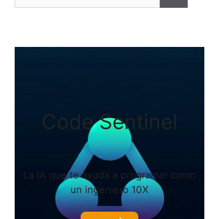
Code Sentinel
La IA que te ayuda a programar como
un ingeniero 10X