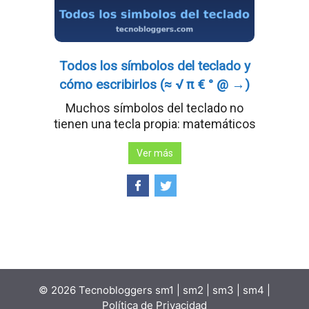
Todos los símbolos del teclado y
cómo escribirlos (≈ √ π € ° @ →)
Muchos símbolos del teclado no
tienen una tecla propia: matemáticos
Ver más
© 2026 Tecnobloggers
sm1
|
sm2
|
sm3
|
sm4
|
Política de Privacidad