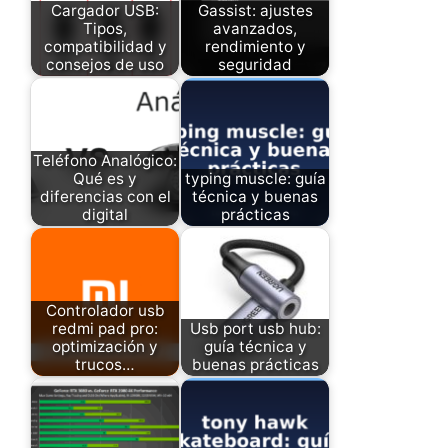
Cargador USB:
Gassist: ajustes
Tipos,
avanzados,
compatibilidad y
rendimiento y
consejos de uso
seguridad
Teléfono Analógico:
Qué es y
typing muscle: guía
diferencias con el
técnica y buenas
digital
prácticas
Controlador usb
redmi pad pro:
Usb port usb hub:
optimización y
guía técnica y
trucos…
buenas prácticas