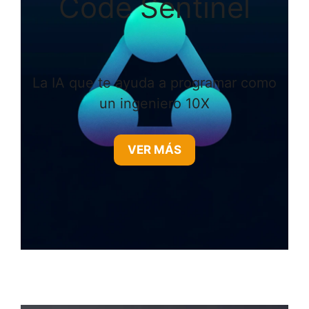
Code Sentinel
La IA que te ayuda a programar como
un ingeniero 10X
VER MÁS