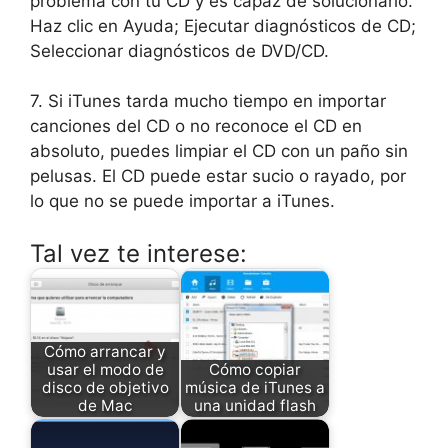
problema con tu CD y es capaz de solucionarlo.
Haz clic en Ayuda; Ejecutar diagnósticos de CD;
Seleccionar diagnósticos de DVD/CD.
7. Si iTunes tarda mucho tiempo en importar
canciones del CD o no reconoce el CD en
absoluto, puedes limpiar el CD con un paño sin
pelusas. El CD puede estar sucio o rayado, por
lo que no se puede importar a iTunes.
Tal vez te interese:
Cómo arrancar y
usar el modo de
Cómo copiar
disco de objetivo
música de iTunes a
de Mac
una unidad flash