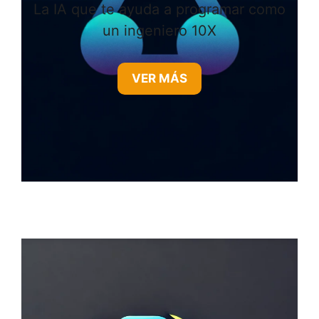
La IA que te ayuda a programar como
un ingeniero 10X
VER MÁS