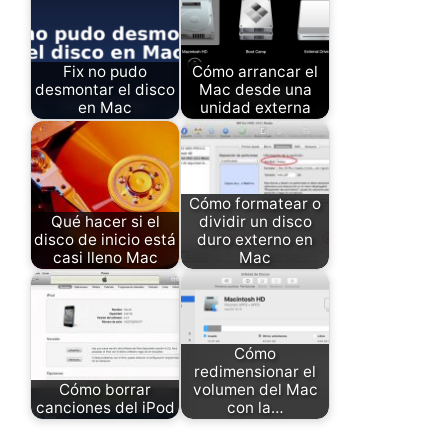
Fix no pudo
Cómo arrancar el
desmontar el disco
Mac desde una
en Mac
unidad externa
Cómo formatear o
Qué hacer si el
dividir un disco
disco de inicio está
duro externo en
casi lleno Mac
Mac
Cómo
redimensionar el
Cómo borrar
volumen del Mac
canciones del iPod
con la…