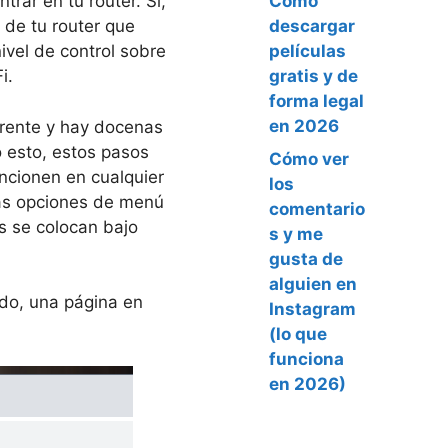
Cómo
ar en tu router. Sí,
descargar
 de tu router que
películas
ivel de control sobre
gratis y de
i.
forma legal
en 2026
rente y hay docenas
 esto, estos pasos
Cómo ver
ncionen en cualquier
los
las opciones de menú
comentario
os se colocan bajo
s y me
gusta de
alguien en
ido, una página en
Instagram
(lo que
funciona
en 2026)