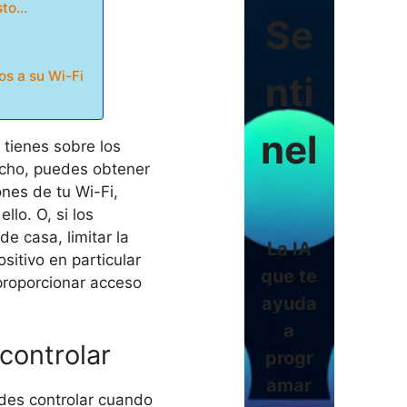
sto…
Se
os a su Wi-Fi
nti
nel
 tienes sobre los
echo, puedes obtener
nes de tu Wi-Fi,
llo. O, si los
e casa, limitar la
La IA
itivo en particular
que te
proporcionar acceso
ayuda
a
controlar
progr
amar
des controlar cuando