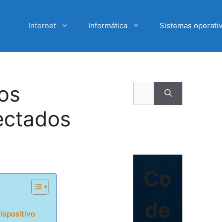
Internet
Informática
Sistemas operati
os
Buscar:
ectados
Co
de
ispositivo