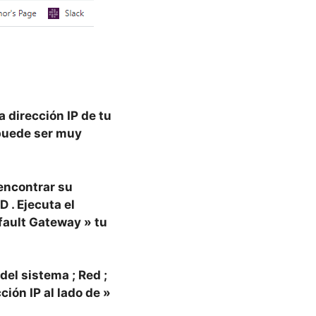
la dirección IP de tu
 puede ser muy
encontrar su
D
. Ejecuta el
fault Gateway
» tu
 del sistema
;
Red
;
cción IP
al lado de »