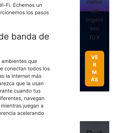
como
 Wi-Fi. Echemos un
un
orcionemos los pasos
ingeni
ero
 de banda de
10X
VE
s ambientes que
R
se conectan todos los
M
as la Internet más
ÁS
parezca que la usan
erante cuando tus
diferentes, navegan
 mientras juegan a
ferencia acelerando