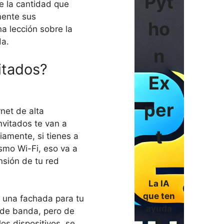
Pyt
e la cantidad que
mente sus
ho
na lección sobre la
da.
n
itados?
Ex
per
net de alta
invitados te van a
t
iamente, si tienes a
smo Wi-Fi, eso va a
nsión de tu red
La IA
que ten
, una fachada para tu
ayuda
ho de banda, pero de
a
los dispositivos, se