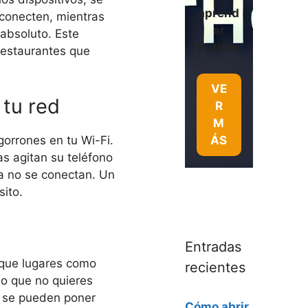
aprend
 conecten, mientras
er
 absoluto. Este
python
restaurantes que
VE
 tu red
R
M
gorrones en tu Wi-Fi.
ÁS
s agitan su teléfono
a no se conectan. Un
sito.
Entradas
 que lugares como
recientes
o que no quieres
s se pueden poner
Cómo abrir