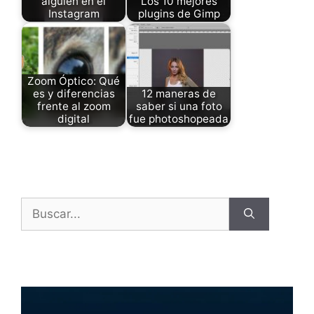
alguien en el
Los 10 mejores
Instagram
plugins de Gimp
Zoom Óptico: Qué
es y diferencias
12 maneras de
frente al zoom
saber si una foto
digital
fue photoshopeada
Buscar: