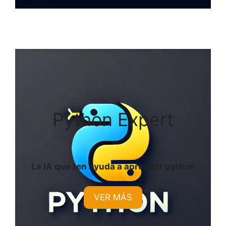
Python Expert
La IA que ten ayuda a aprender python
VER MÁS