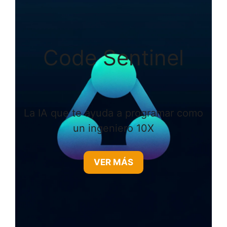
Code Sentinel
La IA que te ayuda a programar como
un ingeniero 10X
VER MÁS