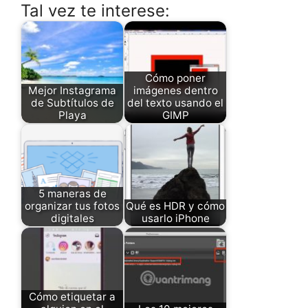
Tal vez te interese:
Cómo poner
Mejor Instagrama
imágenes dentro
de Subtítulos de
del texto usando el
Playa
GIMP
5 maneras de
organizar tus fotos
Qué es HDR y cómo
digitales
usarlo iPhone
Cómo etiquetar a