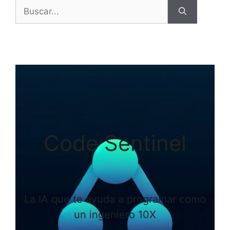
Buscar:
Code Sentinel
La IA que te ayuda a programar como
un ingeniero 10X