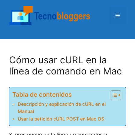
Saltar
al
Menú
contenido
Cómo usar cURL en la
línea de comando en Mac
Tabla de contenidos
Descripción y explicación de cURL en el
Manual
Usar la petición cURL POST en Mac OS
Si eres nuevo en la línea de comandos y