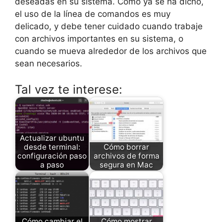
deseadas en su sistema. Como ya se ha dicho,
el uso de la línea de comandos es muy
delicado, y debe tener cuidado cuando trabaje
con archivos importantes en su sistema, o
cuando se mueva alrededor de los archivos que
sean necesarios.
Tal vez te interese:
Actualizar ubuntu
desde terminal:
Cómo borrar
configuración paso
archivos de forma
a paso
segura en Mac
Cómo cambiar el
Cómo mostrar