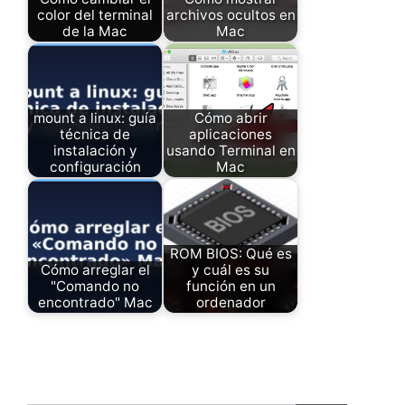
color del terminal
archivos ocultos en
de la Mac
Mac
mount a linux: guía
Cómo abrir
técnica de
aplicaciones
instalación y
usando Terminal en
configuración
Mac
ROM BIOS: Qué es
Cómo arreglar el
y cuál es su
"Comando no
función en un
encontrado" Mac
ordenador