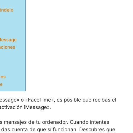
éndelo
iMessage
aciones
ros
le
Message» o «FaceTime», es posible que recibas el
 activación iMessage».
os mensajes de tu ordenador. Cuando intentas
te das cuenta de que sí funcionan. Descubres que