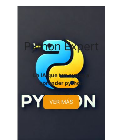
Python Expert
La IA que ten ayuda a
aprender python
VER MÁS