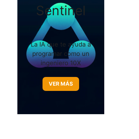
Sentinel
La IA que te ayuda a
programar como un
ingeniero 10X
VER MÁS