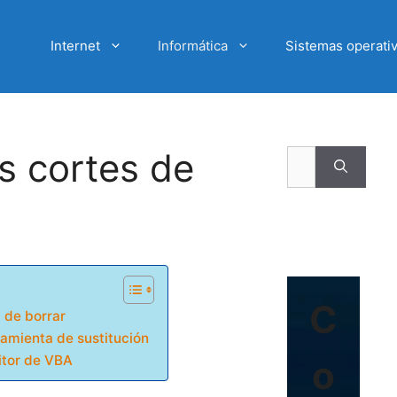
Internet
Informática
Sistemas operati
s cortes de
Buscar:
C
a de borrar
ramienta de sustitución
ditor de VBA
o