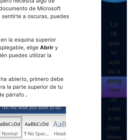
, pero necesita algo de
u documento de Microsoft
 sentirte a oscuras, puedes
La
IA
en la esquina superior
que
splegable, elige
Abrir
y
te
n puedes utilizar la
ayu
da a
ha abierto, primero debe
prog
ira la parte superior de tu
ram
 de párrafo
.
ar
com
o un
inge
niero