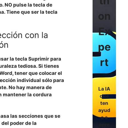
th
o. NO pulse la tecla de
a. Tiene que ser la tecla
on
Ex
ección con la
ión
pe
ar la tecla Suprimir para
rt
uraleza tediosa. Si tienes
ord, tener que colocar el
ección individual sólo para
ante. No hay manera de
La IA
in mantener la cordura
que
ten
ayud
masa las secciones que se
a a
 del poder de la
apre