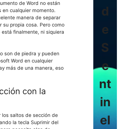
ocumento de Word no están
d
s en cualquier momento.
celente manera de separar
r su propia cosa. Pero como
e
está finalmente, ni siquiera
S
no son de piedra y pueden
soft Word en cualquier
e
ay más de una manera, eso
nt
cción con la
in
 los saltos de sección de
el
ndo la tecla Suprimir del