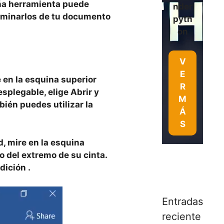
ña herramienta puede
nder
eliminarlos de tu documento
pyth
on
V
E
e
en la esquina superior
R
desplegable, elige
Abrir
y
M
ién puedes utilizar la
Á
S
, mire en la esquina
go del extremo de su cinta.
edición
.
Entradas
reciente