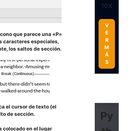
10X
V
E
n icono que parece una «P»
R
os caracteres especiales,
M
te, los saltos de sección.
Á
S
ca el cursor de texto (el
Py
lto de sección.
a colocado en el lugar