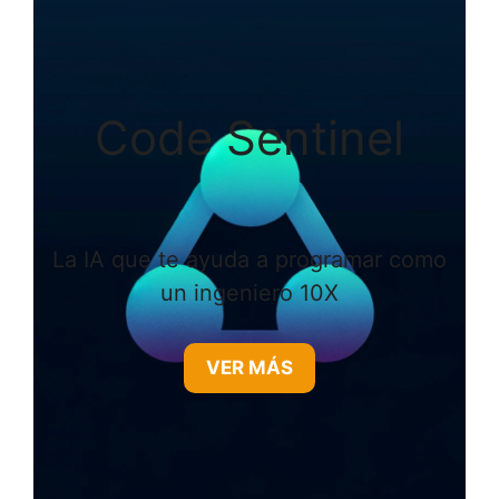
Code Sentinel
La IA que te ayuda a programar como
un ingeniero 10X
VER MÁS