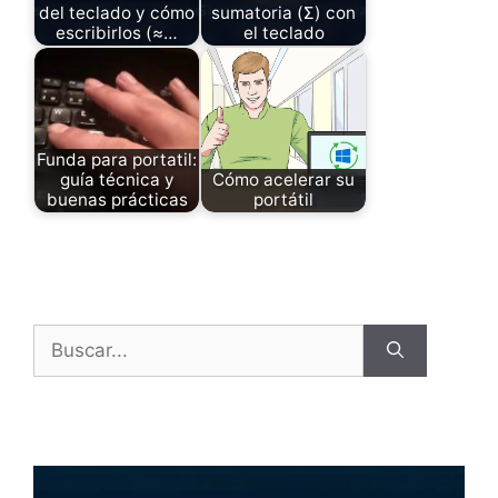
del teclado y cómo
sumatoria (Σ) con
escribirlos (≈…
el teclado
Funda para portatil:
guía técnica y
Cómo acelerar su
buenas prácticas
portátil
Buscar: