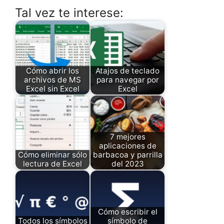
Tal vez te interese:
Cómo abrir los
Atajos de teclado
archivos de MS
para navegar por
Excel sin Excel
Excel
7 mejores
aplicaciones de
Cómo eliminar sólo
barbacoa y parrilla
lectura de Excel
del 2023
Cómo escribir el
Todos los símbolos
símbolo de