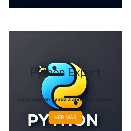
Python Expert
La IA que ten ayuda a aprender python
VER MÁS