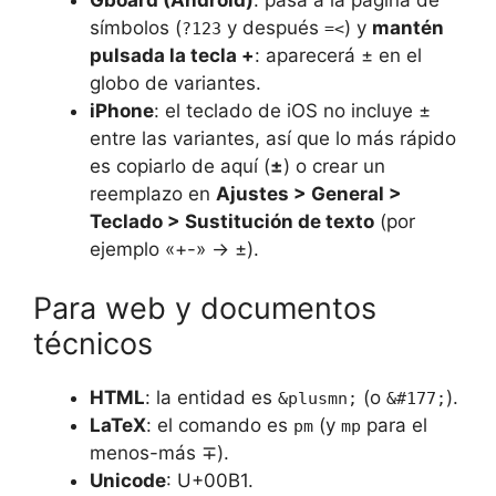
símbolos (
y después
) y
mantén
?123
=<
pulsada la tecla +
: aparecerá ± en el
globo de variantes.
iPhone
: el teclado de iOS no incluye ±
entre las variantes, así que lo más rápido
es copiarlo de aquí (
±
) o crear un
reemplazo en
Ajustes > General >
Teclado > Sustitución de texto
(por
ejemplo «+-» → ±).
Para web y documentos
técnicos
HTML
: la entidad es
(o
).
&plusmn;
&#177;
LaTeX
: el comando es
(y
para el
pm
mp
menos-más ∓).
Unicode
: U+00B1.