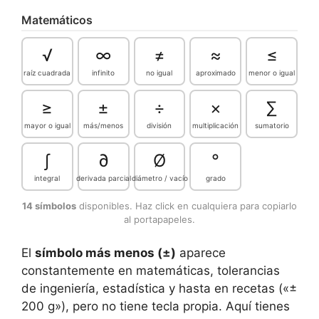
Matemáticos
√
∞
≠
≈
≤
raíz cuadrada
infinito
no igual
aproximado
menor o igual
≥
±
÷
×
∑
mayor o igual
más/menos
división
multiplicación
sumatorio
∫
∂
Ø
°
integral
derivada parcial
diámetro / vacío
grado
14 símbolos
disponibles. Haz click en cualquiera para copiarlo
al portapapeles.
El
símbolo más menos (±)
aparece
constantemente en matemáticas, tolerancias
de ingeniería, estadística y hasta en recetas («±
200 g»), pero no tiene tecla propia. Aquí tienes