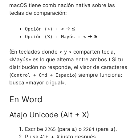
macOS tiene combinación nativa sobre las
teclas de comparación:
→
≤
Opción (⌥) + <
→
≥
Opción (⌥) + Mayús + <
(En teclados donde < y > comparten tecla,
«Mayús» es lo que alterna entre ambos.) Si tu
distribución no responde, el visor de caracteres
(
) siempre funciona:
Control + Cmd + Espacio
busca «mayor o igual».
En Word
Atajo Unicode (Alt + X)
Escribe
(para ≥) o
(para ≤).
2265
2264
Pulsa
justo después.
Alt + X