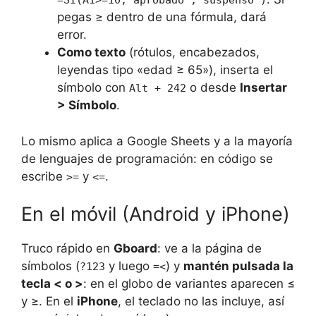
=SI(A1>=10;"aprobado";"suspenso")
pegas ≥ dentro de una fórmula, dará
error.
Como texto
(rótulos, encabezados,
leyendas tipo «edad ≥ 65»), inserta el
símbolo con
o desde
Insertar
Alt + 242
> Símbolo
.
Lo mismo aplica a Google Sheets y a la mayoría
de lenguajes de programación: en código se
escribe
y
.
>=
<=
En el móvil (Android y iPhone)
Truco rápido en
Gboard
: ve a la página de
símbolos (
y luego
) y
mantén pulsada la
?123
=<
tecla < o >
: en el globo de variantes aparecen ≤
y ≥. En el
iPhone
, el teclado no las incluye, así