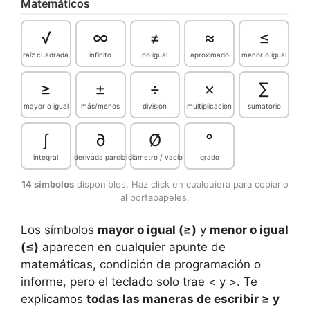
Matemáticos
√
∞
≠
≈
≤
raíz cuadrada
infinito
no igual
aproximado
menor o igual
≥
±
÷
×
∑
mayor o igual
más/menos
división
multiplicación
sumatorio
∫
∂
Ø
°
integral
derivada parcial
diámetro / vacío
grado
14 símbolos
disponibles. Haz click en cualquiera para copiarlo
al portapapeles.
Los símbolos
mayor o igual (≥)
y
menor o igual
(≤)
aparecen en cualquier apunte de
matemáticas, condición de programación o
informe, pero el teclado solo trae < y >. Te
explicamos
todas las maneras de escribir ≥ y