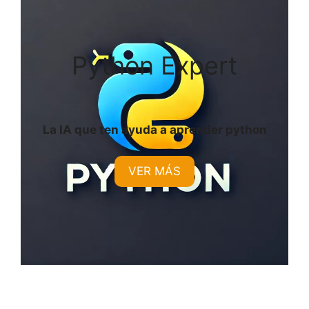
Python Expert
La IA que ten ayuda a aprender python
VER MÁS