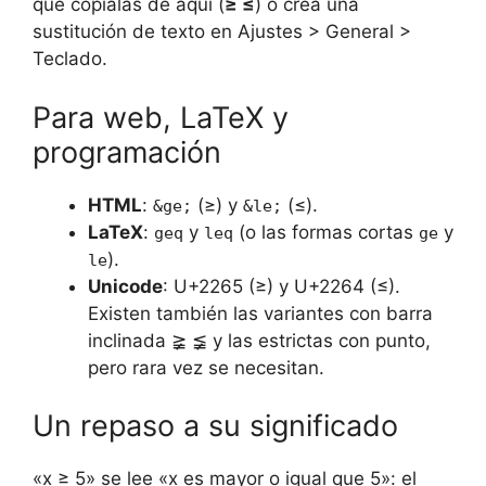
que cópialas de aquí (
≥ ≤
) o crea una
sustitución de texto en Ajustes > General >
Teclado.
Para web, LaTeX y
programación
HTML
:
(≥) y
(≤).
&ge;
&le;
LaTeX
:
y
(o las formas cortas
y
geq
leq
ge
).
le
Unicode
: U+2265 (≥) y U+2264 (≤).
Existen también las variantes con barra
inclinada ≩ ≨ y las estrictas con punto,
pero rara vez se necesitan.
Un repaso a su significado
«x ≥ 5» se lee «x es mayor o igual que 5»: el