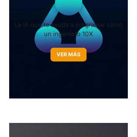
La IA que te ayuda a programar como
un ingeniero 10X
VER MÁS