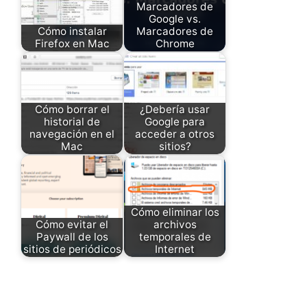
Marcadores de
Google vs.
Cómo instalar
Marcadores de
Firefox en Mac
Chrome
Cómo borrar el
¿Debería usar
historial de
Google para
navegación en el
acceder a otros
Mac
sitios?
Cómo eliminar los
Cómo evitar el
archivos
Paywall de los
temporales de
sitios de periódicos
Internet