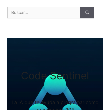
Buscar:
Code Sentinel
La IA que te ayuda a programar como
un ingeniero 10X